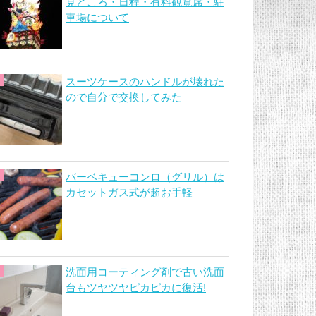
見どころ・日程・有料観覧席・駐
車場について
スーツケースのハンドルが壊れた
ので自分で交換してみた
バーベキューコンロ（グリル）は
カセットガス式が超お手軽
洗面用コーティング剤で古い洗面
台もツヤツヤピカピカに復活!