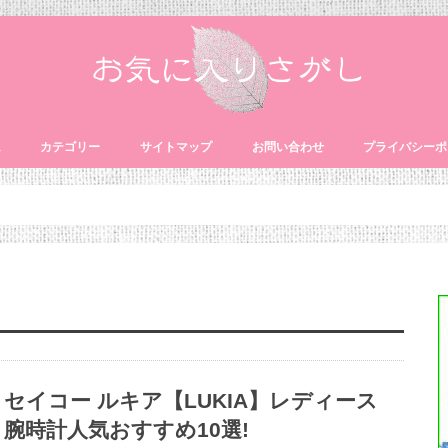
ム
カテゴリー
サイトマップ
お問い合わせ
プライバシーポ
ファッション
家電
靴
プレゼント・ギフト
日用品・雑貨
健康グッズ
便利グッズ・サービス
セイコー ルキア【LUKIA】レディース
腕時計人気おすすめ10選!