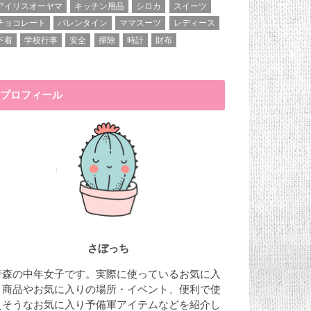
アイリスオーヤマ
キッチン用品
シロカ
スイーツ
チョコレート
バレンタイン
ママスーツ
レディース
下着
学校行事
安全
掃除
時計
財布
プロフィール
さぼっち
青森の中年女子です。実際に使っているお気に入
り商品やお気に入りの場所・イベント、便利で使
えそうなお気に入り予備軍アイテムなどを紹介し